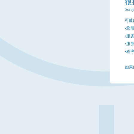
很
Sorry
可能
•您
•服
•服
•程
如果